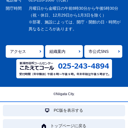
電話番号
025-228-1000（代表）
ョ
開庁時間
月曜日から金曜日の午前8時30分から午後5時30分
ン
（祝・休日、12月29日から1月3日を除く）
※部署、施設によっては、開庁・開館の日・時間が
こ
異なるところがあります。
こ
ま
で
アクセス
組織案内
市公式SNS
©Niigata City.
PC版を表示する
トップページに戻る