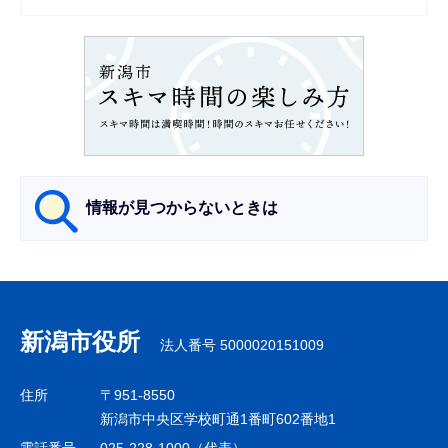
シ
ョ
ン
こ
こ
か
ら
情報が見つからないときは
サ
ブ
ナ
新潟市役所
法人番号 5000020151009
ビ
ゲ
住所
〒951-8550
ー
新潟市中央区学校町通1番町602番地1
シ