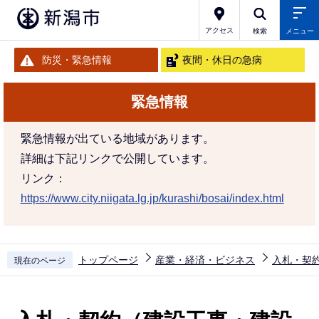
こ
の
アクセス
検索
メニュー
ペ
防災・緊急情報
夜間・休日の急病
ー
ジ
緊急情報
の
先
緊急情報が出ている地域があります。
頭
詳細は下記リンクで公開しています。
で
リンク：
す
https://www.city.niigata.lg.jp/kurashi/bosai/index.html
トップページ
産業・経済・ビジネス
入札・契
現在のページ
本
文